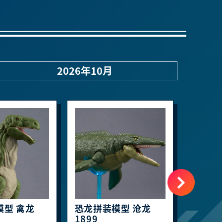
2026年10月
模型 禽龙
恐龙拼装模型 沧龙
30MF
1899
传（暂