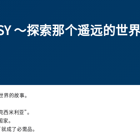
ANTASY ～探索那个遥远
世界的故事。
克西米利
亚
”。
国家。
”就成了必需品。