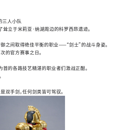
的三人小
队
了
耸
立于米莉
亚
·
纳
湖周
边
的
科
罗
西昂
遗
迹。
防御之
间
取得
绝
佳平衡的
职业
——
“
剑
士”
的
战
斗身姿。
一次的官方
赛
事之日。
为
首的各路技
艺
精湛的
职业
者
们
激
战
正酣。
。
还
是双手
剑
，任何
剑
类皆可
驾驭
。