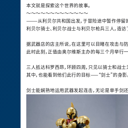
本文就是探索
这
个世界的故事。
～～～～～～～～～～～～～
———从利
贝
尔共和国出
发
，于冒
险
途中
暂
作停留
利
贝
尔
骑
士、利
贝
尔
战
士与利
贝
尔
枪
兵三人，造
访
据武器店的店主所
说
，在
这
里可以目睹在攻
击
与
此
时
此刻，正
值
由奥
尔
维
斯主
办
的每三个月
举
行
三人抵达科
罗
西昂
，
环顾
四周，只
见
以
骑
士和
战
士
其中，也能看到他
们
此行的目
标
——“
剑
士”的身影
剑
士能
娴
熟地运用武器
发
起
连击
，无
论
是
单
手
剑