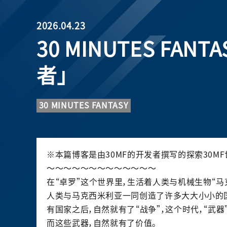
2026.04.23
30 MINUTES F
者」
30 MINUTES FANTASY
※本篇博客是由
30MF
的开
发
者撰写的探索
30MF
～～～～～～～～～～～～～
在“卓
罗
”
这
个世界里，生活着人类与机械生物“
马
人类与
马
克西米利
亚
一同
创
造了
许
多大大小小的
有国家之后，自然就有了“
战
争”，
这
个
时
代，“武器
而
这
些武器，自然就有了价
值
。