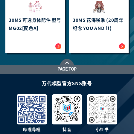
30MS 可选身体配件 型号
30MS 花海咲季 (20周年
MG02[配色A]
纪念 YOU AND i！)
PAGE TOP
万代模型官方SNS账号
哔哩哔哩
抖音
小红书