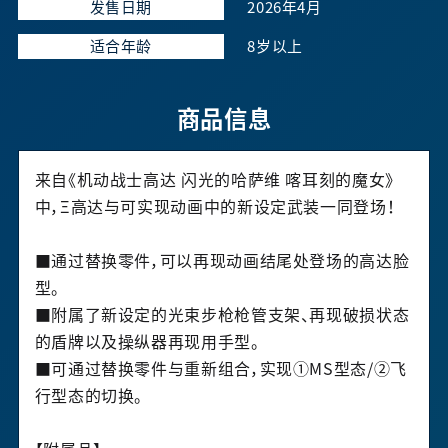
发售日期
2026年4月
适合年龄
8岁以上
商品信息
来自《机动战士高达 闪光的哈萨维 喀耳刻的魔女》
中，Ξ高达与可实现动画中的新设定武装一同登场！
■通过替换零件，可以再现动画结尾处登场的高达脸
型。
■附属了新设定的光束步枪枪管支架、再现破损状态
的盾牌以及操纵器再现用手型。
■可通过替换零件与重新组合，实现①MS型态/②飞
行型态的切换。