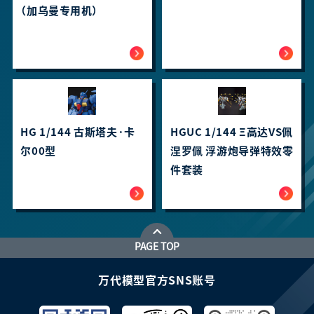
（加乌曼专用机）
HG 1/144 古斯塔夫·卡
HGUC 1/144 Ξ高达VS佩
尔00型
涅罗佩 浮游炮导弹特效零
件套装
PAGE TOP
万代模型官方SNS账号