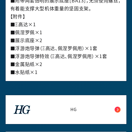
■附带两套透明的展示底座［BA13］，无须使用螺丝，
有着能支撑大型机体重量的坚固支架。
【附件】
■Ξ高达×1
■佩涅罗佩×1
■展示底座×2
■浮游炮导弹（Ξ高达、佩涅罗佩用）×1套
■浮游炮导弹特效（Ξ高达、佩涅罗佩用）×1套
■金属贴纸×2
■水贴纸×1
HG