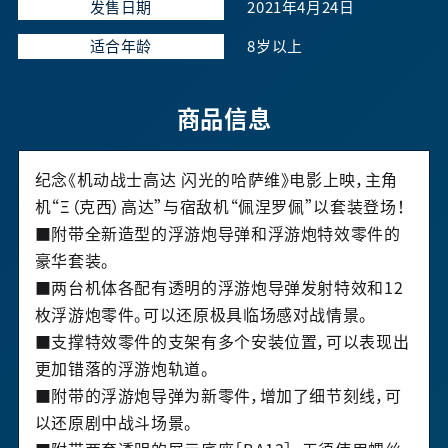
发售日期
2021年4月24日
适合年龄
8岁以上
商品信息
纪念《机动战士高达 闪光的哈萨维》电影上映，主角
机“Ξ（克西）高达”与宿敌机“佩涅罗佩”以套装登场！
■附带全新造型的浮游炮导弹和浮游炮特效零件的
豪华套装。
■两台机体各配有透明的浮游炮导弹发射特效和12
枚浮游炮零件。可以还原极具临场感对战情景。
■支撑特效零件的支架有多个安装位置，可以表现出
更加错落的浮游炮轨道。
■附带的浮游炮导弹为新零件，增加了细节刻线，可
以还原剧中战斗场景。