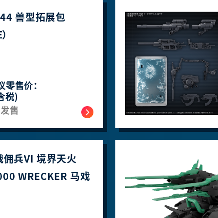
/144 兽型拓展包
E）
议零售价：
含税)
月发售
战佣兵VI 境界天火
3000 WRECKER 马戏