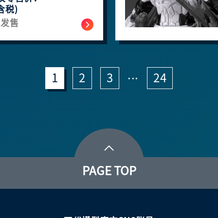
含税)
月发售
...
1
2
3
24
PAGE TOP