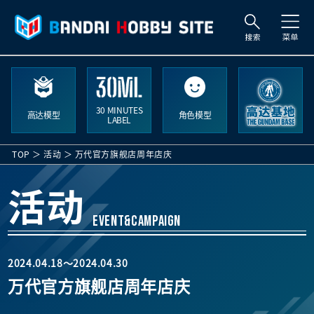
搜
众
索
号
Ban
Hobby
30 MINUTES
高达模型
角色模型
Inl
LABEL
Chin
TOP
活动
万代官方旗舰店周年店庆
5231
861
活动
上海
EVENT&CAMPAIGN
区长宁路
号 来
办公楼
2024.04.18～2024.04.30
万代官方旗舰店周年店庆