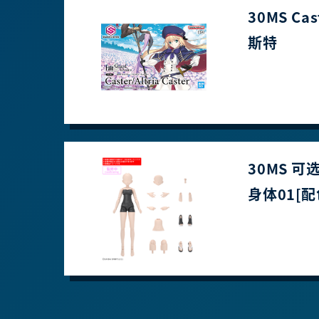
30MS C
斯特
30MS 
身体01[配