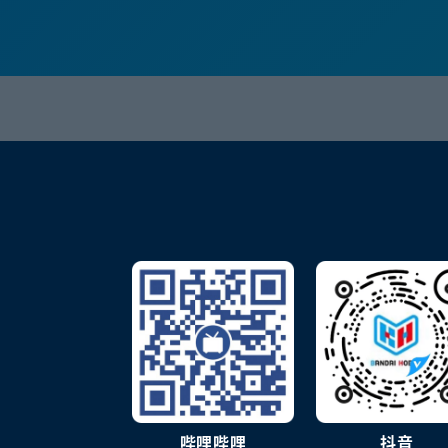
哔哩哔哩
抖音