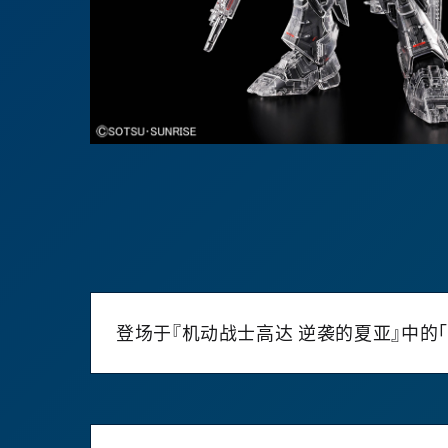
登场于『机动战士高达 逆袭的夏亚』中的「MG 